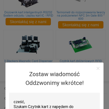
Dozownik kart inteligentnych RS232
Termometr do rozpoznawania twarzy
System odczytu / zapisu kart IC / RFID
na podczerwień NFC 3m Gate 800 *
600
Skontaktuj się z nami
Skontaktuj się z nami
3 Stackers Magnetic Card Dispenser
Czytnik kart zbliżeniowych RFID
bezdotykowy
Skontaktuj się z nami
Skontaktuj się z nami
Zostaw wiadomość
Oddzwonimy wkrótce!
Czytnik kart
Czytnik kart silnikowych
Czytnik kart RFID
Włóż czytnik kart magnetycznych
Czytnik kart IC
Czytnik kart ATM