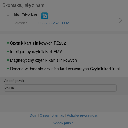
ISO Magnetyczny czytnik kart magnetycznych SmartID dla system
Skontaktuj się z nami
Czytnik kart SD z zabezpieczeniem antysabotażowym z interfej
Ms. Yiko Lei
Silnikowy czytnik kart inteligentnych, czytnik kart magnetycznych
Telefon :
0086-755-26710992
Czytnik kart inteligentnych, czytnik kart SIM, czytnik kart SIM RO
Czytnik kart silnikowych RS232
Inteligentny czytnik kart EMV
Magnetyczny czytnik kart silnikowych
Ręczne wkładanie czytnika kart wsuwanych Czytnik kart inteligen
RS 232 hybrydowy półokrotny czytnik kart RFID / ręczny czytnik k
Czytnik kart ATM Dip IC DC5V EMV Magnetyczne czytniki kart i p
Zmień język
Automatycznie IC RS232 Czytnik kart Dip Zaciski ID Ręczny czytn
Polish
EMV Ręczny czytnik kart RFID Dip Czytnik kart parkingowych do
Dom
|
O nas
|
Sitemap
|
Polityka prywatności
Widok pulpitu