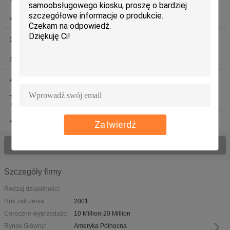
Kiosk Czytnik kart
Hybrid Card Reader
Dozownik kart RFID
Dozownik magnetyczny
Dozownik kart inteligentnych
Automat do fakturowania
Kiosk Bill Acceptor
Skaner kart identyfikacyjnych
Termometr do rozpoznawania
Dozownik do personalizacji kart
twarzy
Kamera kiosk
Zatwierdź
Zobacz wszystkie produkty
Szczegóły firmy
Rodzaj działalności:
Rok założenia:
2001
Coroczne wyprzedaże:
10 Million-20 Million
Rynek Główny:
Ameryka Północna