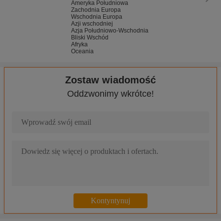
Ameryka Południowa
Zachodnia Europa
Wschodnia Europa
Azji wschodniej
Azja Południowo-Wschodnia
Bliski Wschód
Afryka
Oceania
Zostaw wiadomość
Oddzwonimy wkrótce!
ISO14443 Czytnik kart RFID z interfejsem RS232, magnetyczny c
Niestandardowy czytnik kart magnetycznych RS232, czytnik kart
3 W 1 czytnik kart silnikowych do karty RFID, czytnik kart IC, cz
Czytnik kart RS232 z napędem elektrycznym / czytnik kart IC C
EMV Smart z czytnikiem kart magnetycznych / czytnik kart mag
Szybki czytnik kart silnikowych do terminali kontrolnych, czytnik 
Pierwszy / najmniejszy czytnik kart silnikowych z funkcją Anti-sk
Auto Insert Information Czytnik kart kioskowych Kiosk, czytnik kar