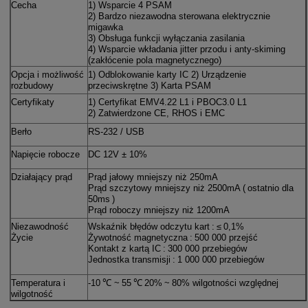
Cecha
1) Wsparcie 4 PSAM
2) Bardzo niezawodna sterowana elektrycznie
migawka
3) Obsługa funkcji wyłączania zasilania
4) Wsparcie wkładania jitter przodu i anty-skiming
(zakłócenie pola magnetycznego)
Opcja i możliwość
1) Odblokowanie karty IC 2) Urządzenie
rozbudowy
przeciwskrętne 3) Karta PSAM
Certyfikaty
1) Certyfikat EMV4.22 L1 i PBOC3.0 L1
2) Zatwierdzone CE, RHOS i EMC
Berło
RS-232 / USB
Napięcie robocze
DC 12V ± 10%
Działający prąd
Prąd jałowy mniejszy niż 250mA
Prąd szczytowy mniejszy niż 2500mA
(
ostatnio dla
50ms
)
Prąd roboczy mniejszy niż 1200mA
Niezawodność
Wskaźnik błędów odczytu kart
:
≤
0,1%
Życie
Żywotność magnetyczna
:
500 000 przejść
Kontakt z kartą IC
:
300 000 przebiegów
Jednostka transmisji
:
1 000 000 przebiegów
Temperatura i
-10
℃ ~
55
℃
20%
~
80% wilgotności względnej
wilgotność