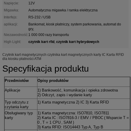
Napięcie:
12V
Migawka:
Automatyczna migawka / ramka elektryczna
Interfejs:
RS-232 / USB
aplikacji:
Bankomat, kiosk płatniczy, system parkowania, automat do
gry,
Niezawodność:
1 000 000 razy transportu
czytnik kart rfid
czytnik kart hybrydowych
High Light:
,
Czytnik kart magnetycznych czytnika kart magnetycznych karty IC Karta RFID
dla kiosku płatności ATM
Specyfikacja produktu
Przedmiotów
Opisy produktów
Aplikacje
1) Bankowość, komunikacja i opieka zdrowotna
2) Odczyt, zapis i wydanie karty
Typ odczytu z
1) Karta magnetyczna 2) IC 3) Karta RFID
czytania karty
Obsługiwany typ
1) Karta magnetyczna: ISO7810, ISO7811
karty
2) Karta IC
:
ISO7816-3 / EMV / PBOC
(
Wsparcie T =
0
,
T = 1 CPU
,
SAM
)
3) Karta RFID: ISO14443 Typ A, Typ B