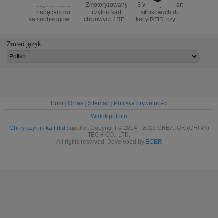
Czytnik kart z
Zmotoryzowany
3 W 1 czytnik kart
ISO14443 
napędem do
czytnik kart
silnikowych do
kart RF
samoobsługowego
chipowych / RFID
karty RFID, czytnik
interfe
kiosku
/ magnetycznych
kart IC, czytnik
RS23
Czytnik kart
kart
magnet
dekodujących
magnetycznych
czytnik
Zmień język
silnik
pasko
Dom
|
O nas
|
Sitemap
|
Polityka prywatności
Widok pulpitu
Chiny czytnik kart rfid
supplier. Copyright © 2014 - 2025 CREATOR (CHINA)
TECH CO., LTD.
All rights reserved. Developed by
ECER