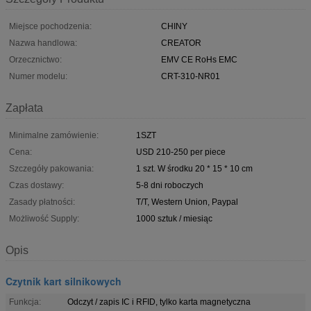
Miejsce pochodzenia:
CHINY
Nazwa handlowa:
CREATOR
Orzecznictwo:
EMV CE RoHs EMC
Numer modelu:
CRT-310-NR01
Zapłata
Minimalne zamówienie:
1SZT
Cena:
USD 210-250 per piece
Szczegóły pakowania:
1 szt. W środku 20 * 15 * 10 cm
Czas dostawy:
5-8 dni roboczych
Zasady płatności:
T/T, Western Union, Paypal
Możliwość Supply:
1000 sztuk / miesiąc
Opis
Czytnik kart silnikowych
Funkcja:
Odczyt / zapis IC i RFID, tylko karta magnetyczna