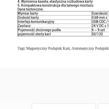
4. Wymienna kaseta, elastyczna rozbudowa karty
5. Kompaktowa konstrukcja dla łatwego montażu
Dane techniczne:
Wymiar karty
Szerokość:
Grubość karty
0,68 mm ±
Interfejs komunikacyjny
USB CDC /
Zasilacz
24 V DC ± 
Pojemność złożonego pudła
6 ~ 9 szt
pojemność sterty kart
50/120
Tagi:
Magnetyczny Podajnik Kart
,
Automatyczny Podajnik