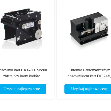
ozownik kart CRT-711 Moduł
Automat z automatycznym
zbierający karty kodów
dozownikiem kart DC 24V,
kreskowych / RFID 24V DC
maszyna do wydawania kart C
720-B
Uzyskaj najlepszą cenę
Uzyskaj najlepszą cenę