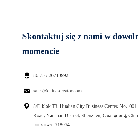
Skontaktuj się z nami w dowo
momencie

86-755-26710992

sales@china-creator.com

8/F, blok T3, Hualian City Business Center, No.100
Road, Nanshan District, Shenzhen, Guangdong, Chi
pocztowy: 518054