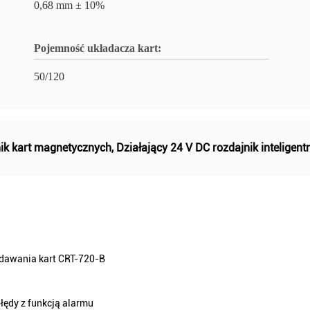
0,68 mm ± 10%
Pojemność układacza kart:
50/120
nik kart magnetycznych
,
Działający 24 V DC rozdajnik inteligent
ydawania kart CRT-720-B
błędy z funkcją alarmu