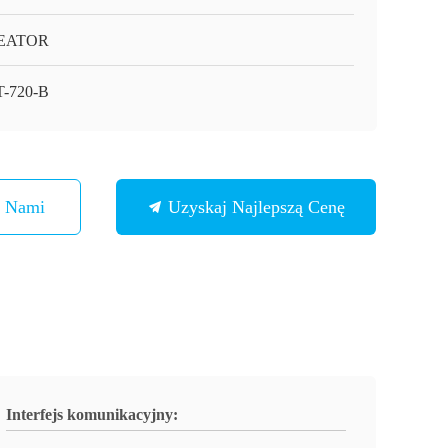
EATOR
-720-B
Z Nami
Uzyskaj Najlepszą Cenę
Interfejs komunikacyjny: