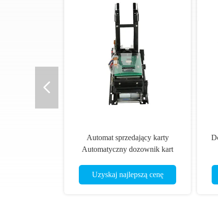
Automat sprzedający karty
D
Automatyczny dozownik kart
Kiosk Interfejs komunikacyjny
RS-232 CRT-591-M
Uzyskaj najlepszą cenę