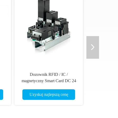
Dozownik RFID / IC /
magnetyczny Smart Card DC 24
RT-
V CRT-591-T dla branży
finansowej
Uzyskaj najlepszą cenę