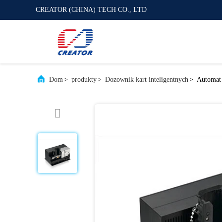
CREATOR (CHINA) TECH CO., LTD
Dom
>
produkty
>
Dozownik kart inteligentnych
>
Automat