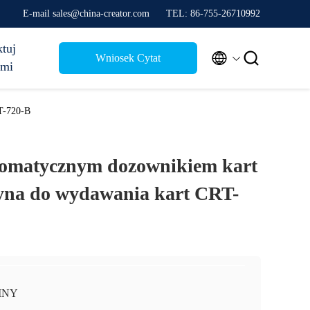
E-mail sales@china-creator.com
TEL: 86-755-26710992
tuj


Wniosek Cytat
ami
T-720-B
tomatycznym dozownikiem kart
yna do wydawania kart CRT-
INY