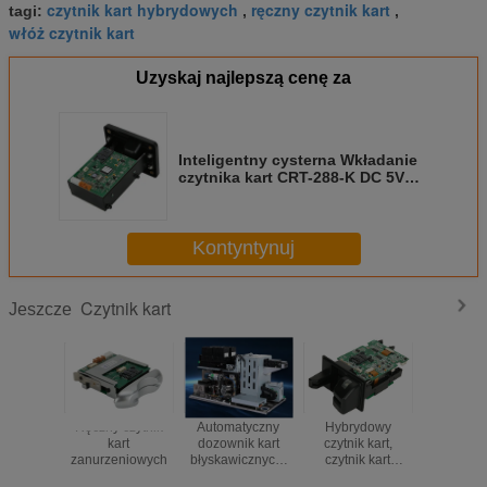
czytnik kart hybrydowych
ręczny czytnik kart
tagi:
,
,
włóż czytnik kart
Uzyskaj najlepszą cenę za
Inteligentny cysterna Wkładanie
czytnika kart CRT-288-K DC 5V
Interfejs RS232 / USB
Kontyntynuj
Czytnik kart
Jeszcze
Ręczny czytnik
Automatyczny
Hybrydowy
Magnet
kart
dozownik kart
czytnik kart,
czytnik p
zanurzeniowych
błyskawicznych,
czytnik kart
funkcją b
maszyna do
wsuwanych