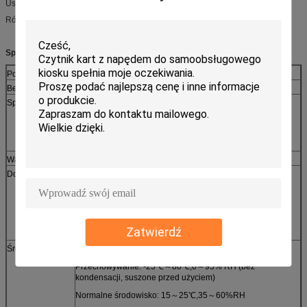
Usługi dostosowywania
Różnorodność opcji ramek, opcje PSAM
Specyfikacja produktu czytnika kart inteligentnych CRT-288-K
Pobór energii
Prąd pracy: <200 mA
Berło
Interfejs RS232 lub USB (automatyczne wykrywanie)
Specyfikacja karty
Szerokość: 53,92～54,18 mm
Długość: 85,47～85,90mm
Grubość: 0,76 mm ± 0,08 mm
Waga netto
Około.240g (bez akcesoriów i opakowania)
Dożywotni
Głowica magnetyczna 1 000 000 razy Min
Kontakt z przewoźnikiem karty IC i
kontakt: 300 000 razy min
Mechanizm zatrzaskowy: 500 000 razy Min
Zatwierdź
Środowisko
Praca: 0 ℃ -50 ℃, 0 ~ 90% RH (bez kondensacji)
Przechowywanie: -25℃～80℃,0～95% RH (bez
kondensacji, suszone przed użyciem)
Normalne środowisko: 15～25℃,35～60%RH