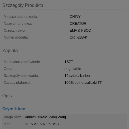
Szczegóły Produktu
Miejsce pochodzenia:
CHINY
Nazwa handlowa:
CREATOR
Orzecznictwo:
EMV & PBOC
Numer modelu:
CRT-288-K
Zapłata
Minimalne zamówienie:
1SZT
Cena:
negotiable
Szczegóły pakowania:
12 sztuk / karton
Zasady płatności:
100% pełnej zaliczki TT
Opis
Czytnik kart
Waga netto:
Approx.
Około.
240g
240g
Moc:
DC 5 V ± 5% lub USB