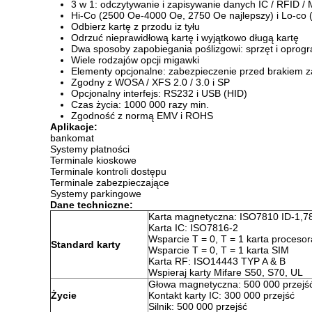
3 w 1: odczytywanie i zapisywanie danych IC / RFID / 
Hi-Co (2500 Oe-4000 Oe, 2750 Oe najlepszy) i Lo-co (
Odbierz kartę z przodu iz tyłu
Odrzuć nieprawidłową kartę i wyjątkowo długą kartę
Dwa sposoby zapobiegania poślizgowi: sprzęt i opro
Wiele rodzajów opcji migawki
Elementy opcjonalne: zabezpieczenie przed brakiem zas
Zgodny z WOSA / XFS 2.0 / 3.0 i SP
Opcjonalny interfejs: RS232 i USB (HID)
Czas życia: 1000 000 razy min.
Zgodność z normą EMV i ROHS
Aplikacje:
bankomat
Systemy płatności
Terminale kioskowe
Terminale kontroli dostępu
Terminale zabezpieczające
Systemy parkingowe
Dane techniczne:
Karta magnetyczna: ISO7810 ID-1,7
Karta IC: ISO7816-2
Wsparcie T = 0, T = 1 karta procesor
Standard karty
Wsparcie T = 0, T = 1 karta SIM
Karta RF: ISO14443 TYP A & B
Wspieraj karty Mifare S50, S70, UL
Głowa magnetyczna: 500 000 przejś
Życie
Kontakt karty IC: 300 000 przejść
Silnik: 500 000 przejść