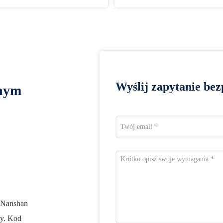
Wyślij zapytanie bez
lnym
1 Nanshan
ny. Kod