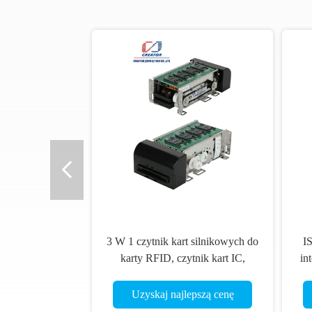
3 W 1 czytnik kart silnikowych do
I
karty RFID, czytnik kart IC,
in
czytnik kart magnetycznych
Uzyskaj najlepszą cenę