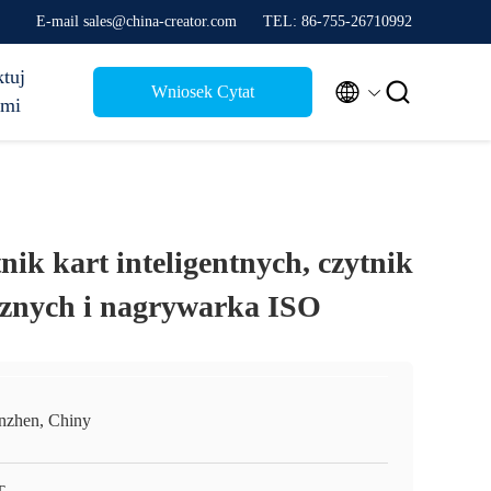
E-mail sales@china-creator.com
TEL: 86-755-26710992
tuj


Wniosek Cytat
ami
nik kart inteligentnych, czytnik
cznych i nagrywarka ISO
nzhen, Chiny