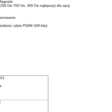
Magnetic
250 Oe-700 Oe, 300 Oe najlepszy) dla opcji
gramowanie
ilania i płyta PSAM (4/8 bity)
811
a
ć