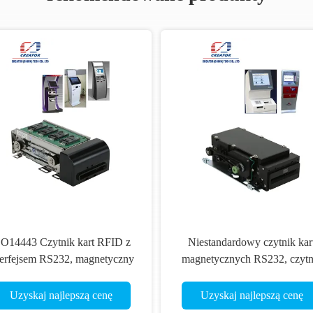
SO14443 Czytnik kart RFID z
Niestandardowy czytnik kar
terfejsem RS232, magnetyczny
magnetycznych RS232, czytn
czytnik kart paskowych
kart kioskowych z obsługą ka
kredytowej ISO7811
Uzyskaj najlepszą cenę
Uzyskaj najlepszą cenę