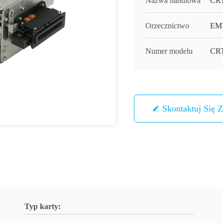
Nazwa handlowa
CR
Orzecznictwo
EMV
Numer modelu
CRT
Skontaktuj Się 
Typ karty: