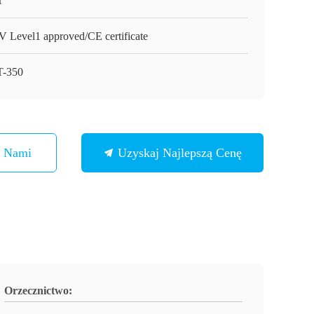
T
 Level1 approved/CE certificate
-350
Z Nami
Uzyskaj Najlepszą Cenę
Orzecznictwo: