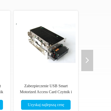
t
Zabezpieczenie USB Smart
ik
Motorized Access Card Czytnik i
rty
nagrywarka, DC 24V
Uzyskaj najlepszą cenę