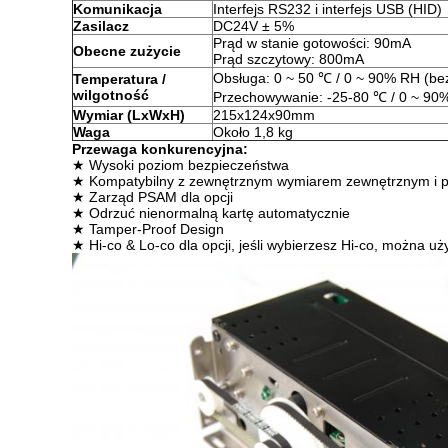
Komunikacja
Interfejs RS232 i interfejs USB (HID)
Zasilacz
DC24V ± 5%
Prąd w stanie gotowości: 90mA
Obecne zużycie
Prąd szczytowy: 800mA
Obsługa: 0 ~ 50 ℃ / 0 ~ 90% RH (be
Temperatura /
wilgotność
Przechowywanie: -25-80 ℃ / 0 ~ 90%
Wymiar (LxWxH)
215x124x90mm
Waga
Około 1,8 kg
Przewaga konkurencyjna:
★ Wysoki poziom bezpieczeństwa
★ Kompatybilny z zewnętrznym wymiarem zewnętrznym i p
★ Zarząd PSAM dla opcji
★ Odrzuć nienormalną kartę automatycznie
★ Tamper-Proof Design
★ Hi-co & Lo-co dla opcji, jeśli wybierzesz Hi-co, można uż