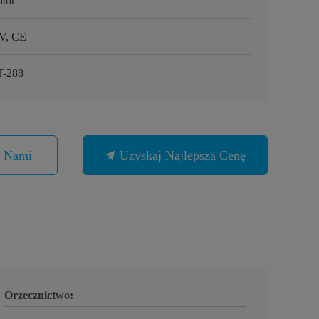
ator
V, CE
-288
Z Nami
Uzyskaj Najlepszą Cenę
Orzecznictwo: