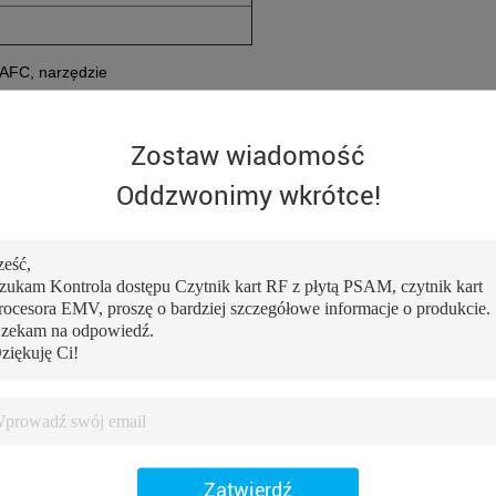
 AFC, narzędzie
Zostaw wiadomość
Oddzwonimy wkrótce!
Zatwierdź