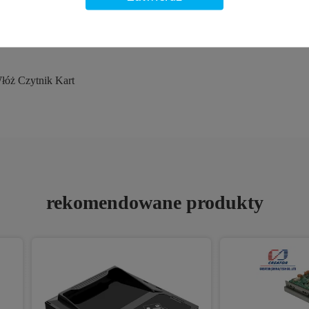
łóż Czytnik Kart
rekomendowane produkty