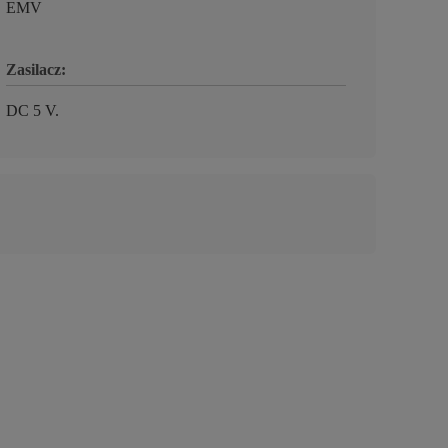
EMV
Zasilacz:
DC 5 V.