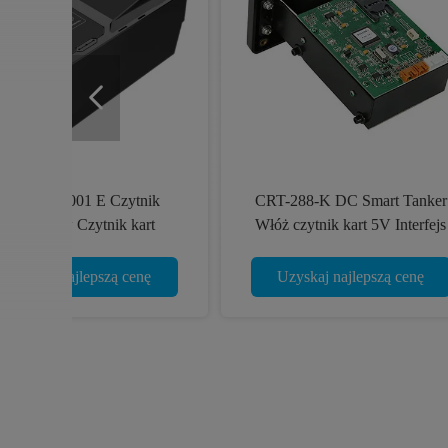
EMV Ręczny czytnik kart RFID
Kon
Dip Czytnik kart parkingowych
do dozowania paliwa
Uzyskaj najlepszą cenę