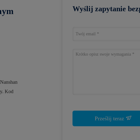
Wyślij zapytanie bez
lnym
1 Nanshan
ny. Kod
Prześlij teraz