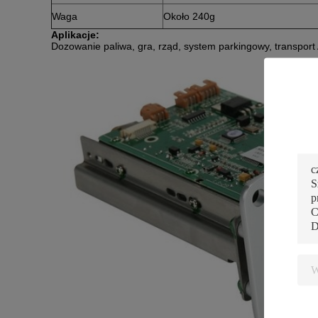
Waga
Około 240g
Aplikacje:
Dozowanie paliwa, gra, rząd, system parkingowy, transport