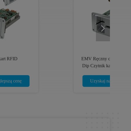
 RF
Ręczny czytnik kart optycznych
arz
KID z czytnikiem kart RFID z
interfejsem USB, czytnik kart
procesora
Uzyskaj najlepszą cenę