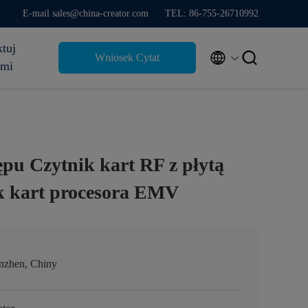
E-mail sales@china-creator.com
TEL: 86-755-26710992
tuj


Wniosek Cytat
ami
ępu Czytnik kart RF z płytą
k kart procesora EMV
nzhen, Chiny