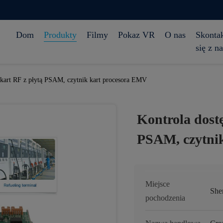
Dom
Produkty
Filmy
Pokaz VR
O nas
Skontak
się z n
 kart RF z płytą PSAM, czytnik kart procesora EMV
Kontrola dost
PSAM, czytni
Miejsce
She
pochodzenia