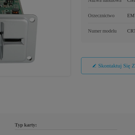
Nazwa handlowa
Cre
Orzecznictwo
EM
Numer modelu
CRT
Skontaktuj Się 
Typ karty: