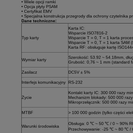
• Wiele opcji ramki
• Opcja płyty PSAM
• Certyfikat EMV
• Specjalna konstrukcja przegrody dla ochrony czytelnika 
Dane techniczne:
Karta IC:
Wsparcie ISO7816-2
Typ karty
Wsparcie T = 0, T = 1 karta proce
Wsparcie T = 0, T = 1 karta SAM 
Karta RF: obsługuje kartę ISO144
Szerokość: 53.92 ~ 54.18mm, dłu
Wymiar karty
Grubość: 0,76 ~ 1 mm (standard 
Zasilacz
DC5V ± 5%
Interfejs komunikacyjny
RS-232
Kontakt karty IC: 300 000 razy mi
Życie
Mechanizm blokady: 500 000 razy
Mikroprzełącznik: 500 000 razy mi
MTBF
> 100 000 godzin (tylko części ele
Obsługa: 0 ℃ ~ 50 ℃ / 0 ~ 90% R
Warunki środowiska
Przechowywanie: -25 ℃ ~ 80 ℃ / 