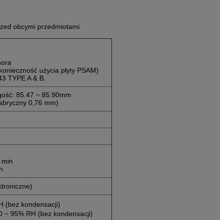
przed obcymi przedmiotami
sora
(konieczność użycia płyty PSAM)
43 TYPE A & B.
gość: 85.47 ~ 85.90mm
fabryczny 0,76 mm)
n
 min
n
ktroniczne)
H (bez kondensacji)
0 ~ 95% RH (bez kondensacji)