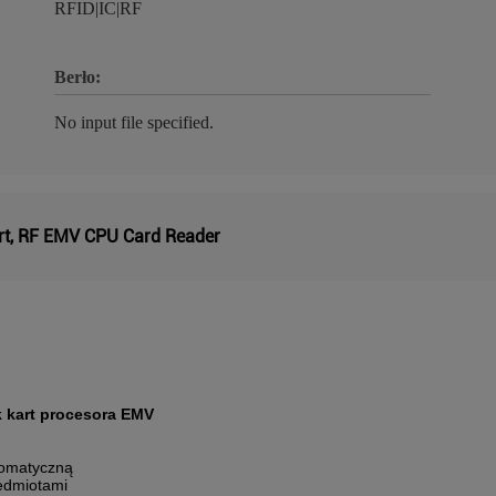
RFID|IC|RF
Berło:
No input file specified.
rt
,
RF EMV CPU Card Reader
k kart procesora EMV
utomatyczną
zedmiotami