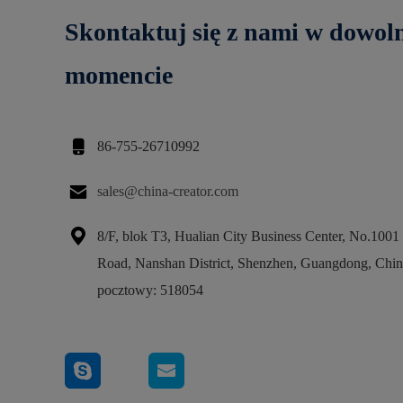
Skontaktuj się z nami w dowo
momencie

86-755-26710992

sales@china-creator.com

8/F, blok T3, Hualian City Business Center, No.100
Road, Nanshan District, Shenzhen, Guangdong, Chi
pocztowy: 518054