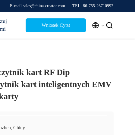
E-mail sales@china-creator.com
TEL: 86-755-26710992
tuj


Wniosek Cytat
ami
zytnik kart RF Dip
tnik kart inteligentnych EMV
karty
nzhen, Chiny