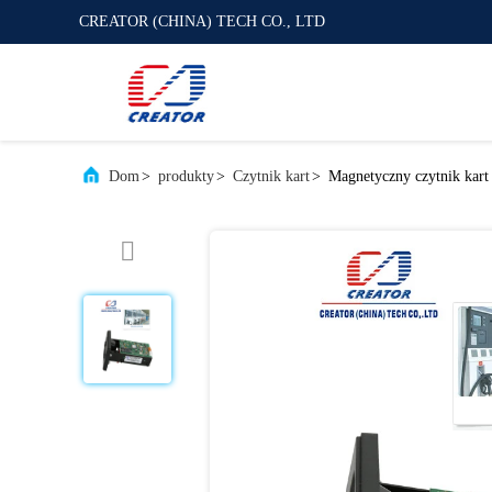
CREATOR (CHINA) TECH CO., LTD
Dom
>
produkty
>
Czytnik kart
>
Magnetyczny czytnik kart