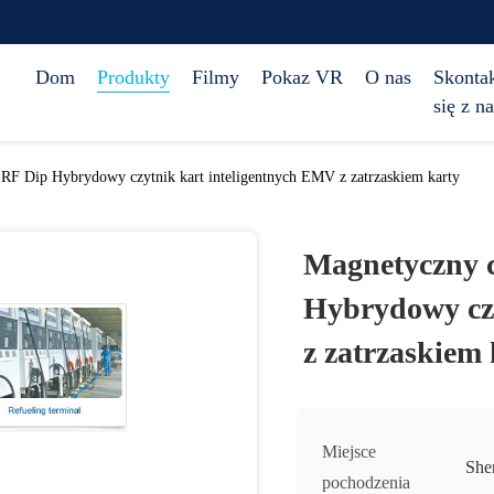
Dom
Produkty
Filmy
Pokaz VR
O nas
Skontak
się z n
 RF Dip Hybrydowy czytnik kart inteligentnych EMV z zatrzaskiem karty
Magnetyczny c
Hybrydowy czy
z zatrzaskiem 
Miejsce
She
pochodzenia