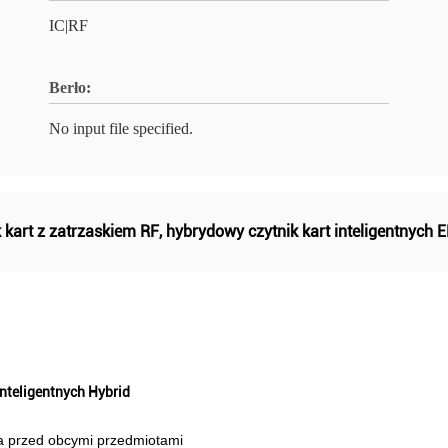
IC|RF
Berło:
No input file specified.
k kart z zatrzaskiem RF
,
hybrydowy czytnik kart inteligentnych 
inteligentnych Hybrid
ka przed obcymi przedmiotami