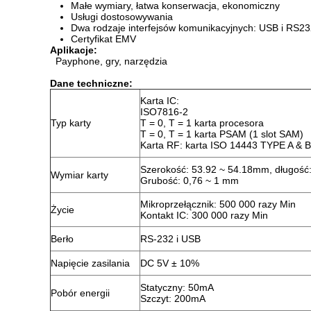
Małe wymiary, łatwa konserwacja, ekonomiczny
Usługi dostosowywania
Dwa rodzaje interfejsów komunikacyjnych: USB i RS2
Certyfikat EMV
Aplikacje:
Payphone, gry, narzędzia
Dane techniczne:
Karta IC:
ISO7816-2
Typ karty
T = 0, T = 1 karta procesora
T = 0, T = 1 karta PSAM (1 slot SAM)
Karta RF: karta ISO 14443 TYPE A & B
Szerokość: 53.92 ~ 54.18mm, długość
Wymiar karty
Grubość: 0,76 ~ 1 mm
Mikroprzełącznik: 500 000 razy Min
Życie
Kontakt IC: 300 000 razy Min
Berło
RS-232 i USB
Napięcie zasilania
DC 5V ± 10%
Statyczny: 50mA
Pobór energii
Szczyt: 200mA