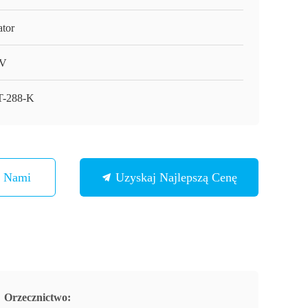
ator
V
-288-K
Z Nami
Uzyskaj Najlepszą Cenę
Orzecznictwo: