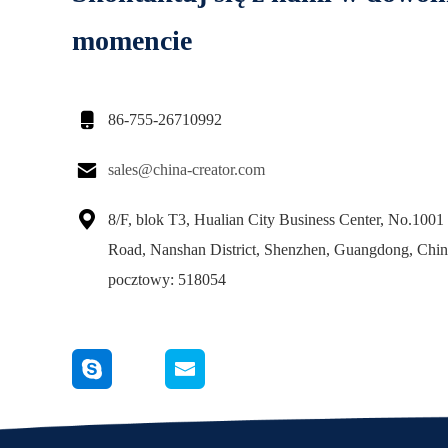
momencie

86-755-26710992

sales@china-creator.com

8/F, blok T3, Hualian City Business Center, No.100
Road, Nanshan District, Shenzhen, Guangdong, Chi
pocztowy: 518054