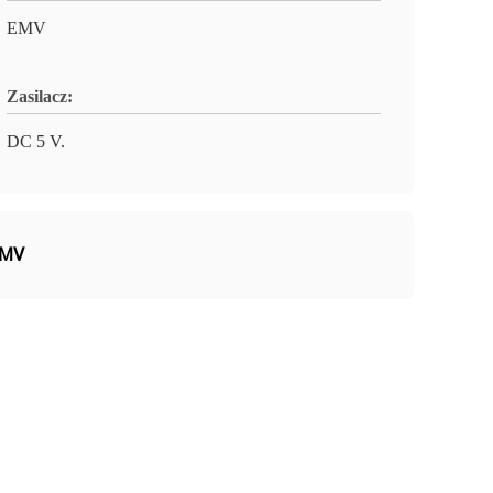
EMV
Zasilacz:
DC 5 V.
EMV