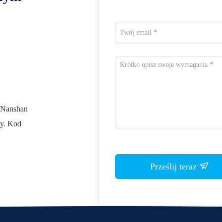
1 Nanshan
ny. Kod
Prześlij teraz