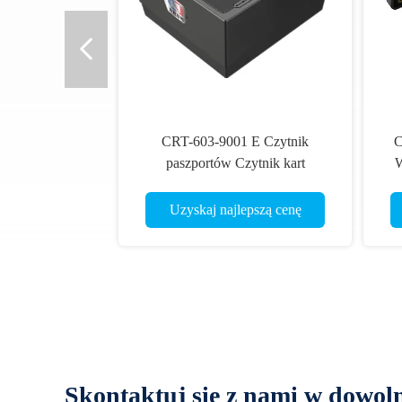
CRT-603-9001 E Czytnik
C
paszportów Czytnik kart
W
wsuwanych Rozpoznawanie
informacji
Uzyskaj najlepszą cenę
Skontaktuj się z nami w dowo