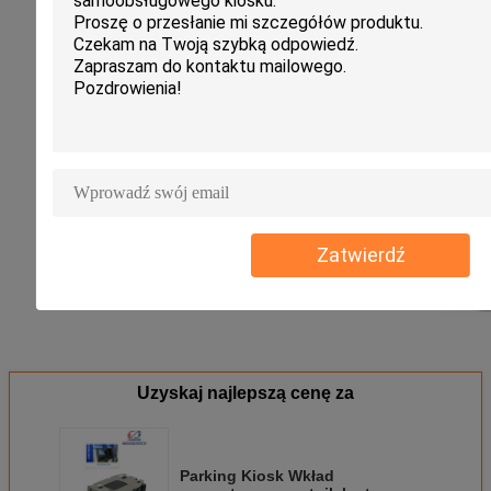
Zatwierdź
Uzyskaj najlepszą cenę za
Parking Kiosk Wkład