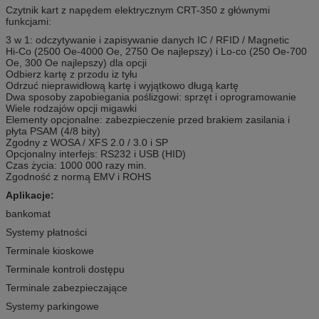
Czytnik kart z napędem elektrycznym CRT-350 z głównymi
funkcjami:
3 w 1: odczytywanie i zapisywanie danych IC / RFID / Magnetic
Hi-Co (2500 Oe-4000 Oe, 2750 Oe najlepszy) i Lo-co (250 Oe-700
Oe, 300 Oe najlepszy) dla opcji
Odbierz kartę z przodu iz tyłu
Odrzuć nieprawidłową kartę i wyjątkowo długą kartę
Dwa sposoby zapobiegania poślizgowi: sprzęt i oprogramowanie
Wiele rodzajów opcji migawki
Elementy opcjonalne: zabezpieczenie przed brakiem zasilania i
płyta PSAM (4/8 bity)
Zgodny z WOSA / XFS 2.0 / 3.0 i SP
Opcjonalny interfejs: RS232 i USB (HID)
Czas życia: 1000 000 razy min.
Zgodność z normą EMV i ROHS
Aplikacje:
bankomat
Systemy płatności
Terminale kioskowe
Terminale kontroli dostępu
Terminale zabezpieczające
Systemy parkingowe