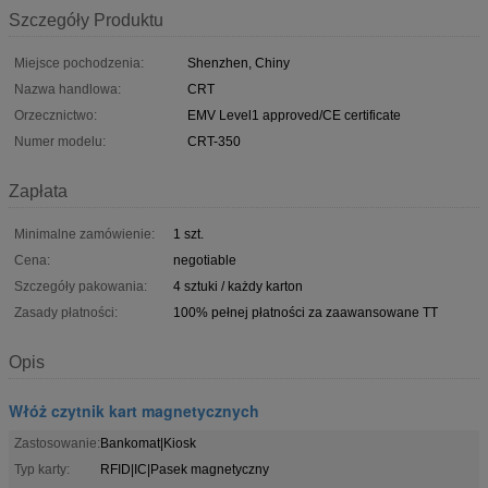
Szczegóły Produktu
Miejsce pochodzenia:
Shenzhen, Chiny
Nazwa handlowa:
CRT
Orzecznictwo:
EMV Level1 approved/CE certificate
Numer modelu:
CRT-350
Zapłata
Minimalne zamówienie:
1 szt.
Cena:
negotiable
Szczegóły pakowania:
4 sztuki / każdy karton
Zasady płatności:
100% pełnej płatności za zaawansowane TT
Opis
Włóż czytnik kart magnetycznych
Zastosowanie:
Bankomat|Kiosk
Typ karty:
RFID|IC|Pasek magnetyczny