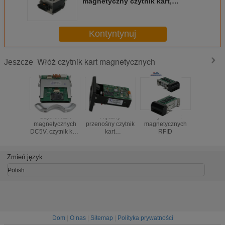
magnetyczny czytnik kart,
czytnik kart EMV Smart dla
systemów płatniczych
Kontyntynuj
Włóż czytnik kart magnetycznych
Jeszcze
Czytnik kart
Ręczny
Czytnik kart
Czytnik
magnetycznych
przenośny czytnik
magnetycznych
magnety
DC5V, czytnik kart
kart
RFID
DC5V, czyt
magnetycznych
magnetycznych
magnety
USB, CRT-288-B
250mA Czarny
USB, CRT
CRT-288-K
Zmień język
Wysoka
niezawodność
Polish
Dom
|
O nas
|
Sitemap
|
Polityka prywatności