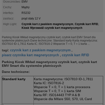
Orzecznictwo:
EMV
Cechy:
Mądry
interfejs:
RS232
zasilacz:
prąd stały 12 V
Czytnik kart z paskiem magnetycznym
Czytnik kart RFID
High Light:
,
,
Kiosk Wprowadź czytnik kart magnetycznych
Parking Kiosk Wkład magnetyczny czytnik kart, czytnik kart EMV Smart dla
systemów płatniczych Dane techniczne: Standard karty Karta magnetyczna:
ISO7810 ID-1,7811 Karta IC: ISO7816-2 Wsparcie T = 0, T = 1 karta ...
czytnik kart z paskiem magnetycznym
tagi:
,
pisarz czytnika kart magnetycznych
czytnik kart RFID
,
Parking Kiosk Wkład magnetyczny czytnik kart, czytnik kart
EMV Smart dla systemów płatniczych
Dane techniczne:
Standard karty
Karta magnetyczna: ISO7810 ID-1,7811
Karta IC: ISO7816-2
Wsparcie T = 0, T = 1 karta procesora
Wsparcie T = 0, T = 1 karta SIM
Karta RF: ISO14443 TYP A & B
Wsparcie dla Mifare S50, S70, UL Card