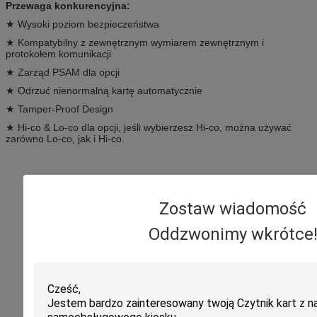
Przewaga konkurencyjna:
★ Wysoki poziom bezpieczeństwa
★ Kompatybilny z zewnętrznym wymiarem zewnętrznym i
protokołem komunikacji
★ Zarząd PSAM dla opcji
★ Odrzuć nienormalną kartę automatycznie
★ Tamper-Proof Design
★ Hi-co & Lo-co dla opcji, jeśli wybierzesz Hi-co, można używać
zarówno Lo-co, jak i Hi-co.
Zostaw wiadomość
Oddzwonimy wkrótce