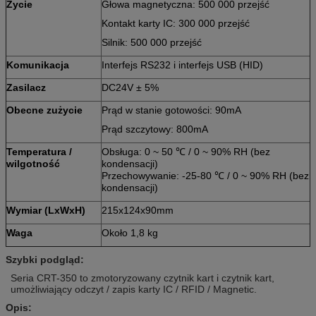
Życie
Głowa magnetyczna: 500 000 przejść
Kontakt karty IC: 300 000 przejść
Silnik: 500 000 przejść
Komunikacja
Interfejs RS232 i interfejs USB (HID)
Zasilacz
DC24V ± 5%
Obecne zużycie
Prąd w stanie gotowości: 90mA
Prąd szczytowy: 800mA
Temperatura /
Obsługa: 0 ~ 50 ℃ / 0 ~ 90% RH (bez
wilgotność
kondensacji)
Przechowywanie: -25-80 ℃ / 0 ~ 90% RH (bez
kondensacji)
Wymiar (LxWxH)
215x124x90mm
Waga
Około 1,8 kg
Szybki podgląd:
Seria CRT-350 to zmotoryzowany czytnik kart i czytnik kart,
umożliwiający odczyt / zapis karty IC / RFID / Magnetic.
Opis: