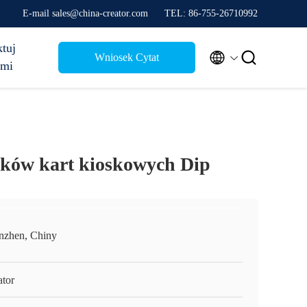
E-mail sales@china-creator.com
TEL: 86-755-26710992
tuj


Wniosek Cytat
ami
ików kart kioskowych Dip
nzhen, Chiny
ator