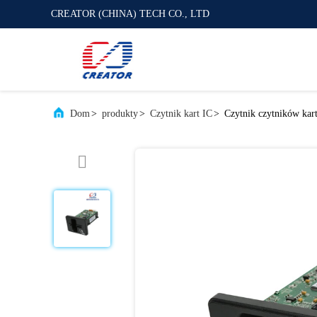
CREATOR (CHINA) TECH CO., LTD
Dom
>
produkty
>
Czytnik kart IC
>
Czytnik czytników kar