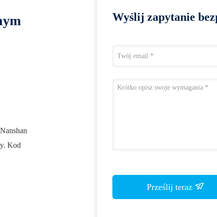
Wyślij zapytanie bez
lnym
1 Nanshan
ny. Kod
Prześlij teraz