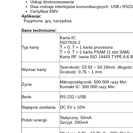
Usługi dostosowywania
Dwa rodzaje interfejsów komunikacyjnych: USB i RS2
Certyfikat EMV
Aplikacje:
Payphone, gry, narzędzia
Dane techniczne:
Karta IC:
ISO7816-2
Typ karty
T = 0, T = 1 karta procesora
T = 0, T = 1 karta PSAM (1 slot SAM)
Karta RF: karta ISO 14443 TYPE A & B
Szerokość: 53.92 ~ 54.18mm, długość
Wymiar karty
Grubość: 0,76 ~ 1 mm
Mikroprzełącznik: 500 000 razy Min
Życie
Kontakt IC: 300 000 razy Min
Berło
RS-232 i USB
Napięcie zasilania
DC 5V ± 10%
Statyczny: 50mA
Pobór energii
Szczyt: 200mA