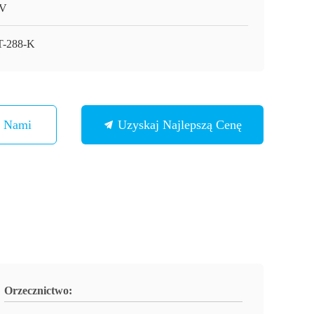
V
-288-K
Z Nami
Uzyskaj Najlepszą Cenę
Orzecznictwo: