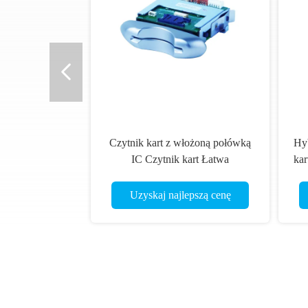
Czytnik kart z włożoną połówką
Hy
IC Czytnik kart Łatwa
kar
konserwacja dla automatów do
pa
gier / automatów
Uzyskaj najlepszą cenę