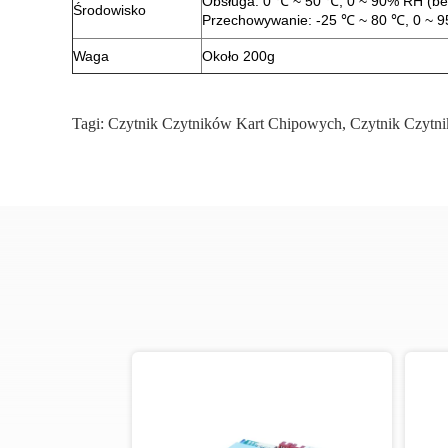
Obsługa: 0 ℃ ~ 50 ℃, 0 ~ 90% RH (be
Środowisko
Przechowywanie: -25 ℃ ~ 80 ℃, 0 ~ 9
Waga
Około 200g
Tagi:
Czytnik Czytników Kart Chipowych
,
Czytnik Czytni