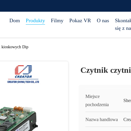
Dom
Produkty
Filmy
Pokaz VR
O nas
Skontak
się z n
t kioskowych Dip
Czytnik czytn
Miejsce
She
pochodzenia
Nazwa handlowa
Cre