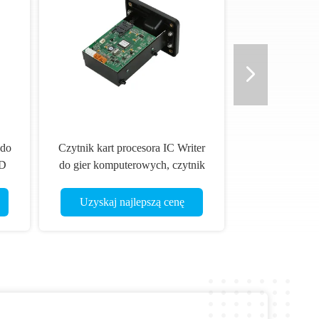
 do
Czytnik kart procesora IC Writer
ID
do gier komputerowych, czytnik
kart inteligentnych ATM
Uzyskaj najlepszą cenę