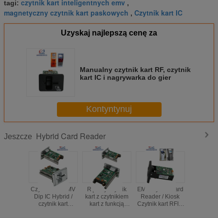
czytnik kart inteligentnych emv
tagi:
,
Przechowywanie: -25 ℃ ~ 80 ℃, 0 ~ 95% RH (bez
magnetyczny czytnik kart paskowych
kondensacji)
Czytnik kart IC
,
Waga
Około 200g
Uzyskaj najlepszą cenę za
Manualny czytnik kart RF, czytnik
kart IC i nagrywarka do gier
Kontyntynuj
Hybrid Card Reader
Jeszcze
Czytnik kart EMV
Ręczny czytnik
EMV Hybrid Card
EMV Hyb
Dip IC Hybrid /
kart z czytnikiem
Reader / Kiosk
czytnik
czytnik kart
kart z funkcją
Czytnik kart RFID
magnetycznych i
zatrzasku karty,
z interfejsem