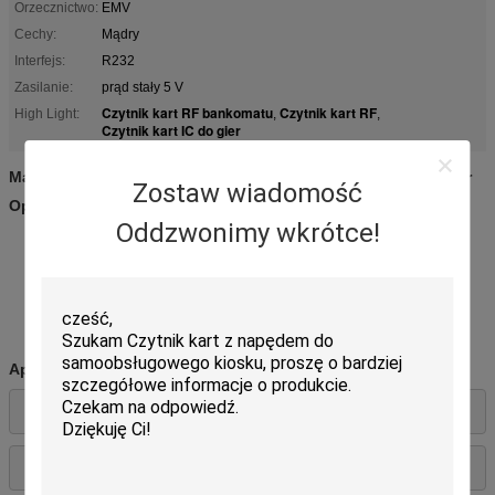
Orzecznictwo:
EMV
Cechy:
Mądry
Interfejs:
R232
Zasilanie:
prąd stały 5 V
Czytnik kart RF bankomatu
Czytnik kart RF
High Light:
,
,
Czytnik kart IC do gier
Manualny czytnik kart RF, czytnik kart IC i nagrywarka do gier
Zostaw wiadomość
Opis:
Oddzwonimy wkrótce!
Czytanie i pisanie kart IC i RF
Specjalna konstrukcja przegrody dla ochrony czytelnika przed
obcymi przedmiotami
Małe wymiary, łatwa konserwacja, ekonomiczny
Usługi dostosowywania
Dwa rodzaje interfejsów komunikacyjnych: USB i RS232
Certyfikat EMV
Aplikacje:
Payphone, gry, narzędzia