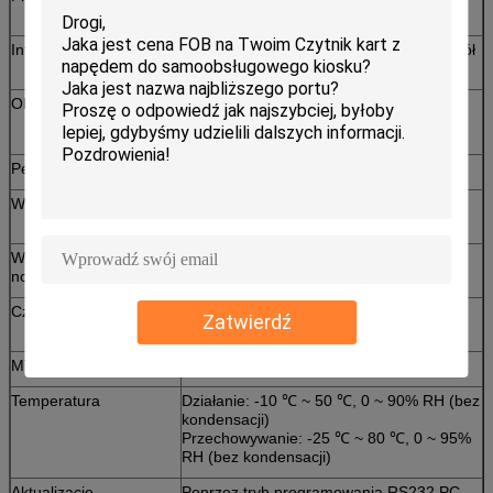
Szczyt: 2000mA
Interfejs komunikacyjny
Port szeregowy RS-232 / CCNET, protokół
CCNET
Określenie
Pocierać: 5000,1000,500,100,50,10
Hrywna: 500.200.100,50,20,10,5,2,1
Pełny cykl transportu
3s
Wstawianie notatek
Cztery kierunki (bez zagięcia lub bez
zmarszczek)
Współczynnik walidacji
98%
notatek
Czujniki
Zaawansowane czujniki optyczne,
Zatwierdź
indukcyjne, dielektryczne, antyfishingowe
MTBF
150000 cykli
Temperatura
Działanie: -10 ℃ ~ 50 ℃, 0 ~ 90% RH (bez
kondensacji)
Przechowywanie: -25 ℃ ~ 80 ℃, 0 ~ 95%
RH (bez kondensacji)
Aktualizacje
Poprzez tryb programowania RS232 PC