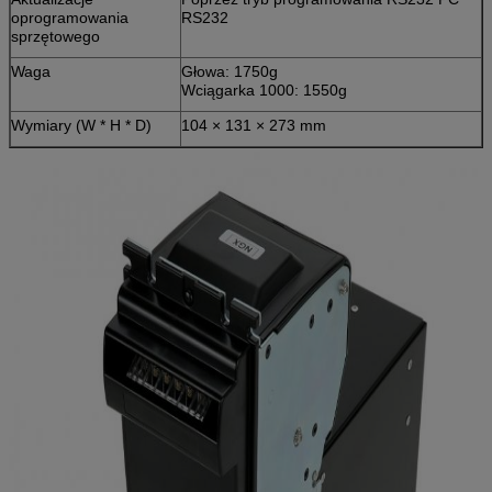
oprogramowania
RS232
sprzętowego
Waga
Głowa: 1750g
Wciągarka 1000: 1550g
Wymiary (W * H * D)
104 × 131 × 273 mm