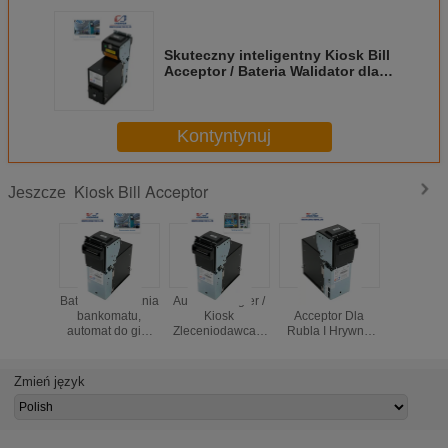
Skuteczny inteligentny Kiosk Bill
Acceptor / Bateria Walidator dla
automatów do gier
Kontyntynuj
Kiosk Bill Acceptor
Jeszcze
Bateria ładowania
Automat do gier /
Kiosk Bill
Smart Int
bankomatu,
Kiosk
Acceptor Dla
Rubel / 
automat do gier
Zleceniodawca z
Rubla I Hrywny,
Kiosk 
CCNET port
protokołem
Tanker Bill
Accept
szeregowy
CCNET,
Acceptor Z
automat
akceptujący
inteligentny
DC12V
kalibr
Zmień język
bankomat
akceptator faktury