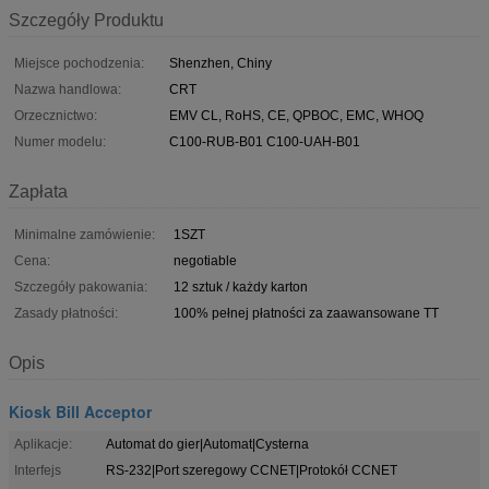
Szczegóły Produktu
Miejsce pochodzenia:
Shenzhen, Chiny
Nazwa handlowa:
CRT
Orzecznictwo:
EMV CL, RoHS, CE, QPBOC, EMC, WHOQ
Numer modelu:
C100-RUB-B01 C100-UAH-B01
Zapłata
Minimalne zamówienie:
1SZT
Cena:
negotiable
Szczegóły pakowania:
12 sztuk / każdy karton
Zasady płatności:
100% pełnej płatności za zaawansowane TT
Opis
Kiosk Bill Acceptor
Aplikacje:
Automat do gier|Automat|Cysterna
Interfejs
RS-232|Port szeregowy CCNET|Protokół CCNET