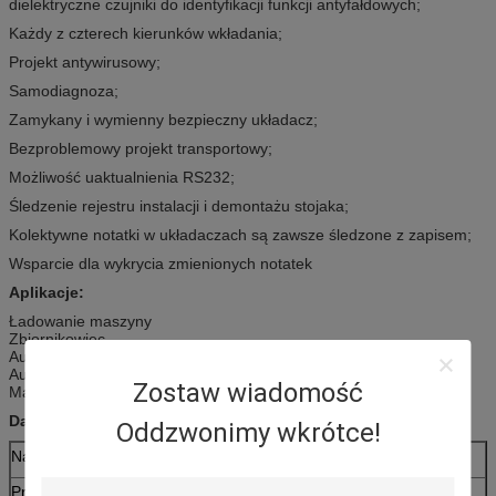
dielektryczne czujniki do identyfikacji funkcji antyfałdowych;
Każdy z czterech kierunków wkładania;
Projekt antywirusowy;
Samodiagnoza;
Zamykany i wymienny bezpieczny układacz;
Bezproblemowy projekt transportowy;
Możliwość uaktualnienia RS232;
Śledzenie rejestru instalacji i demontażu stojaka;
Kolektywne notatki w układaczach są zawsze śledzone z zapisem;
Wsparcie dla wykrycia zmienionych notatek
Aplikacje:
Ładowanie maszyny
Zbiornikowiec
Automatyczna automat do sprzedaży
Automat do gier
Zostaw wiadomość
Maszyna do płatności samoobsługowych
Dane techniczne:
Oddzwonimy wkrótce!
Napięcie robocze
DC12V
Prąd roboczy
Statyczny: 300mA