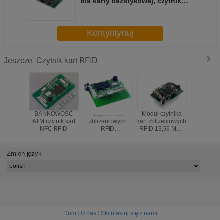
dla karty bezstykowej, czytnik
kart IC
Kontyntynuj
Czytnik kart RFID
Jeszcze
BANKOWOŚĆ
Czytnik kart
Moduł czytnika
Bezdot
ATM czytnik kart
zbliżeniowych
kart zbliżeniowych
czytnik
NFC RFID
RFID
RFID 13,56 MHz
identyfika
bezdotykowy
USB2.0 Full
Rfid o wy
Speed ​​CRT-603-
niezawo
CZ7
CRT-60
Zmień język
Interfejs
Dom
|
O nas
|
Skontaktuj się z nami