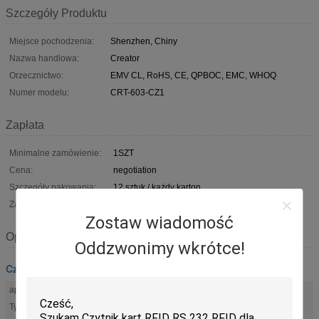
Szczegóły Produktu
Miejsce pochodzenia:
Shenzhen, Chiny
Nazwa handlowa:
Creator
Orzecznictwo:
EMV CL, RoHS, CE, QPBOC, EMC, WHOQ
Numer modelu:
CRT-603-CZ1
Zapłata
Minimalne zamówienie:
1SZT
Cena:
negotiation
Szczegóły pakowania:
12 sztuk / każdy karton
Zasady płatności:
100% pełnej płatności za zaawansowane TT
Zostaw wiadomość
Opis
Oddzwonimy wkrótce!
Czytnik kart RFID
aplikacji:
Kontrola dostępu , Narzędzie
Typ karty:
RFID , RF , IC