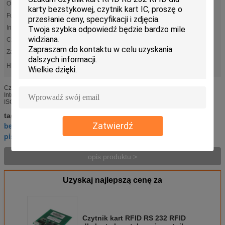
Orzecznictwo:
ISO
Funkcja:
Inteligentny , Bezstykowy
Interfejs:
RS232
Częstotliwość pracy:
13,56 MHz , HF
Zasilanie:
DC 5V
High Light:
,
Rfid inteligentny czytnik kart
bezstykowy czytnik kart inteligentnych
Czytnik kart RFID RS 232 RFID dla karty bezstykowej, czytnik kart IC Opis:
Interfejs RS-232 Karta bezstykowa wspierająca zgodność z kryterium
ISO14443-3 / 4 typu A i typuB Z 2 gniazdami SAM, obsługuje ...
czytnik i rejestrator kart chipowych
tagi:
,
bezdotykowy czytnik czytników kart inteligentnych
Zatwierdź
,
pisarz czytników kart RFID
opis produktu >
Uzyskaj najlepszą cenę za
Czytnik kart RFID RS 232 RFID