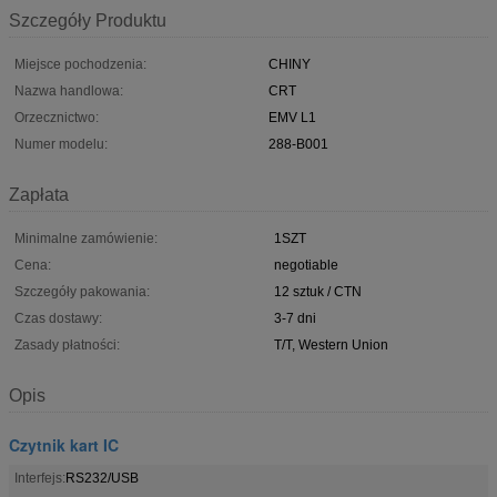
Szczegóły Produktu
Miejsce pochodzenia:
CHINY
Nazwa handlowa:
CRT
Orzecznictwo:
EMV L1
Numer modelu:
288-B001
Zapłata
Minimalne zamówienie:
1SZT
Cena:
negotiable
Szczegóły pakowania:
12 sztuk / CTN
Czas dostawy:
3-7 dni
Zasady płatności:
T/T, Western Union
Opis
Czytnik kart IC
Interfejs:
RS232/USB