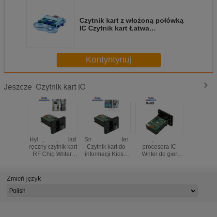
Czytnik kart z włożoną połówką
IC Czytnik kart Łatwa
konserwacja dla automatów do
gier / automatów
Kontyntynuj
Czytnik kart IC
Jeszcze
Hybrydowy wkład
Smart IC Reader
Czytnik kart
EMV ręczn
ręczny czytnik kart
Czytnik kart do
procesora IC
do czytnika
RF Chip Writer,
informacji Kiosk,
Writer do gier
i nagrywa
magnetyczny
Writer RFID
komputerowych,
termin
pasek Czytnik kart
Czytnik kart
czytnik kart
bezpiecz
inteligentnych
inteligentnych
Zmień język
ATM