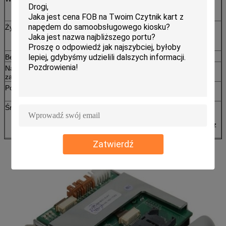
85.90mm
Grubość: 0,76 ~ 1 mm
Życie
Mikroprzełącznik: 500 000 razy Min
Kontakt IC: 300 000 razy Min
Berło
RS-232 i USB
Napięcie
DC 5V ± 10%
zasilania
Pobór energii
Statyczny: 50mA
Szczyt: 200mA
Środowisko
Obsługa: 0 ℃ ~ 50 ℃, 0 ~ 90% RH (bez
kondensacji)
Przechowywanie: -25 ℃ ~ 80 ℃, 0 ~ 95% RH (bez
kondensacji)
Zatwierdź
Waga
Około 200g