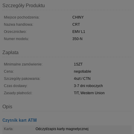
Szczegóły Produktu
Miejsce pochodzenia:
CHINY
Nazwa handlowa:
CRT
Orzecznictwo:
EMV L1
Numer modelu:
350-N
Zapłata
Minimalne zamówienie:
1SZT
Cena:
negotiable
Szczegóły pakowania:
4szt / CTN
Czas dostawy:
3-7 dni roboczych
Zasady płatności:
T/T, Western Union
Opis
Czytnik kart ATM
Karta:
Odczyt/zapis karty magnetycznej