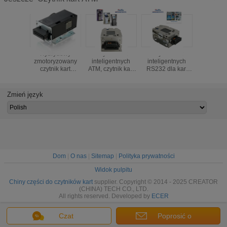
Hybrydowy
Czytnik kart
Czytnik kart
Czytnik
zmotoryzowany
inteligentnych
inteligentnych
pamięci, 
czytnik kart
ATM, czytnik kart
RS232 dla kart
kart Smar
bankomatowych
magnetycznych i
procesorowych,
ROH
nagrywarka ISO
czytnik kart Mifare
S50 DC 24V
Zmień język
Dom
|
O nas
|
Sitemap
|
Polityka prywatności
Widok pulpitu
Chiny części do czytników kart
supplier. Copyright © 2014 - 2025 CREATOR
(CHINA) TECH CO., LTD.
All rights reserved. Developed by
ECER
Czat
Poprosić o