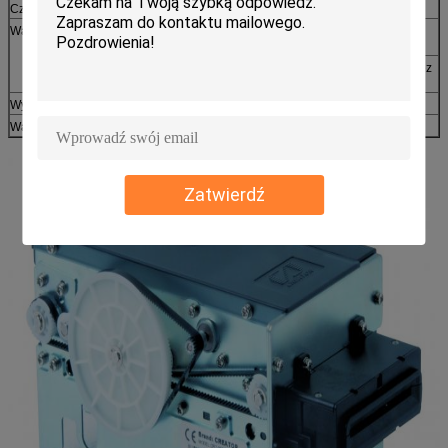
Części napędowe
1000 000 cykli
Warunki środowiska
Obsługa: 5 ~ 50 ℃ / 20 ~ 80% RH (bez
kondensacji)
Przechowywanie: -20 ~ 70 ℃ / 20 ~ 80% RH (bez
kondensacji)
Wysokość kartonu
55.5mm / 45mm (opcjonalnie)
Waga
Około 1,3 kg
Zatwierdź