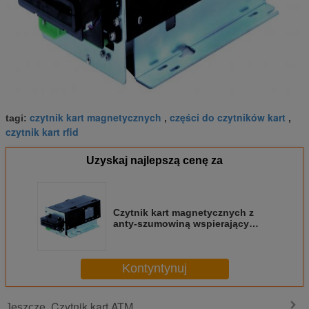
czytnik kart magnetycznych
części do czytników kart
tagi:
,
,
czytnik kart rfid
Uzyskaj najlepszą cenę za
Czytnik kart magnetycznych z
anty-szumowiną wspierający
otwartą metodę dla banków
Kontyntynuj
Czytnik kart ATM
Jeszcze