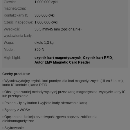
Głowica
1 000 000 cykli
magnetyczna:
Kontakt karty IC:
300 000 cykli
Części napędowe:
1 000 000 cykli
Wysokość
55,5 mm/45 mm (opcjonalnie)
wystawienia karty:
Waga:
około 1,3 kg
Model:
350-N
czytnik kart magnetycznych
Czytnik kart RFID
High Light:
,
,
Autor EMV Magnetic Card Reader
Cechy produktu:
• Wysokowydajny czytnik kart pamięci dla kart magnetycznych (Hi-co / Lo-co),
karta IC kontaktu, karta RFID.
• Obsługa otwartej metody wykrytej przez kartę magnetyczną, wykrycie karty IC
lub przełączenie
• Przedni / tylny karton i wyjście karty, sterowanie kartą
• Zgodny z WOSA
• Opcjonalna funkcja przeciwpoślizgowa poprzez zakłócenia
elektromagnetyczne
• Szyfrowanie