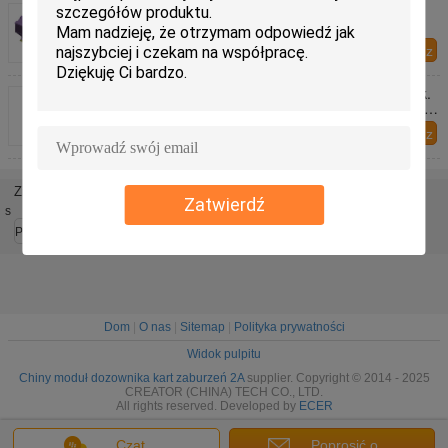
USB2.0 6 podajników do personalizacji kart 2A
Skontaktuj się z
nami
Moduł dozowania kart dysfunkcyjnych 24 W 13 sek.
Dozownik do przechowywania kart o grubości 1,08
mm
Skontaktuj się z
nami
Zmień język
Zatwierdź
s
Polish
Dom
|
O nas
|
Sitemap
|
Polityka prywatności
Widok pulpitu
Chiny moduł dozownika kart zaburzeń 2A
supplier. Copyright © 2014 - 2025
CREATOR (CHINA) TECH CO., LTD.
All rights reserved. Developed by
ECER
Czat
Poprosić o