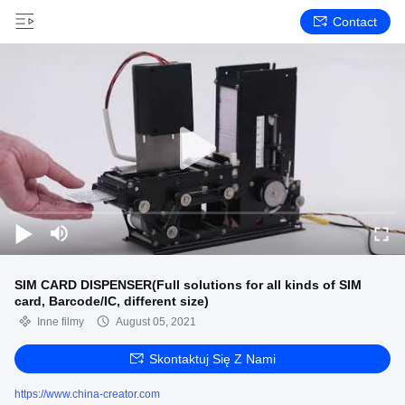
Contact
SIM CARD DISPENSER(Full solutions for all kinds of SIM
card, Barcode/IC, different size)
Inne filmy
August 05, 2021
Skontaktuj Się Z Nami
https://www.china-creator.com