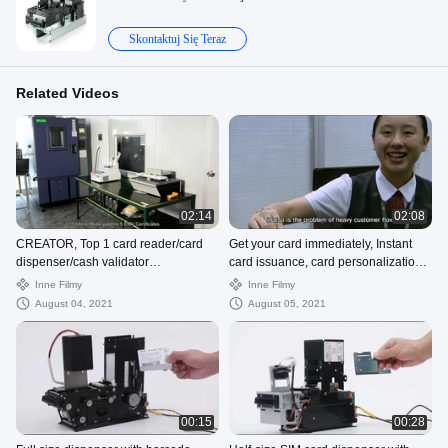
Skontaktuj Się Teraz
Related Videos
02:14
02:08
CREATOR, Top 1 card reader/card
Get your card immediately, Instant
dispenser/cash validator
card issuance, card personalization
manufacturer of CHINA
modules
Inne Filmy
Inne Filmy
August 04, 2021
August 05, 2021
00:15
00:28