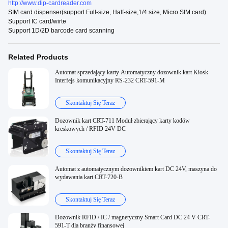
http://www.dip-cardreader.com
SIM card dispenser(support Full-size, Half-size,1/4 size, Micro SIM card)
Support IC card/wirte
Support 1D/2D barcode card scanning
Related Products
Automat sprzedający karty Automatyczny dozownik kart Kiosk
Interfejs komunikacyjny RS-232 CRT-591-M
Skontaktuj Się Teraz
Dozownik kart CRT-711 Moduł zbierający karty kodów
kreskowych / RFID 24V DC
Skontaktuj Się Teraz
Automat z automatycznym dozownikiem kart DC 24V, maszyna do
wydawania kart CRT-720-B
Skontaktuj Się Teraz
Dozownik RFID / IC / magnetyczny Smart Card DC 24 V CRT-
591-T dla branży finansowej