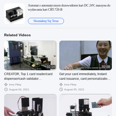
Automat z automatycznym dozownikiem kart DC 24V, maszyna do
wydawania kart CRT-720-B
Skontaktuj Się Teraz
Related Videos
02:14
02:08
CREATOR, Top 1 card reader/card
Get your card immediately, Instant
dispenser/cash validator
card issuance, card personalization
manufacturer of CHINA
modules
Inne Filmy
Inne Filmy
August 04, 2021
August 05, 2021