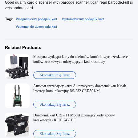
Good quality card dispenser with barcode scanner.It can read barcode.Full si
ze/standard card
Tagi:
#
magnetyczny podajnik kart
#
automatyczny podajnik kart
#
automat do dozowania kart
Related Products
Maszyna wydająca karty do telefonów komórkowych ze skanerem
kodów kreskowych odczytującym kod kreskowy
Skontaktuj Się Teraz
Automat sprzedający karty Automatyczny dozownik kart Kiosk
Interfejs komunikacyjny RS-232 CRT-591-M
Skontaktuj Się Teraz
Dozownik kart CRT-711 Moduł zbierający karty kodów
kreskowych / RFID 24V DC
Skontaktuj Się Teraz