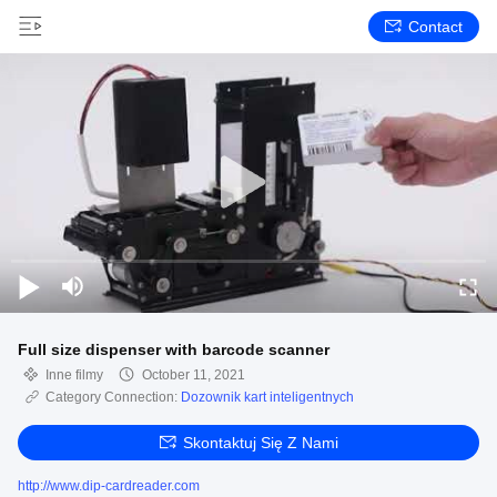
Contact
Full size dispenser with barcode scanner
Inne filmy
October 11, 2021
Category Connection:
Dozownik kart inteligentnych
Skontaktuj Się Z Nami
http://www.dip-cardreader.com