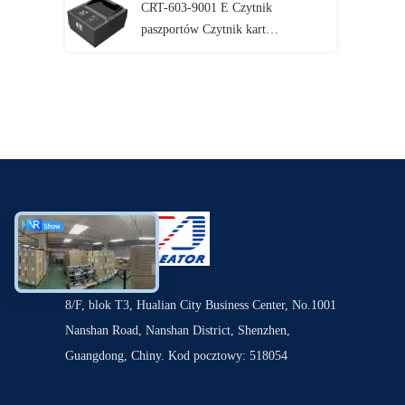
CRT-603-9001 E Czytnik
paszportów Czytnik kart
wsuwanych Rozpoznawanie
informacji
8/F, blok T3, Hualian City Business Center, No.1001
Nanshan Road, Nanshan District, Shenzhen,
Guangdong, Chiny. Kod pocztowy: 518054