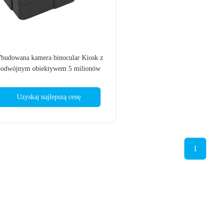
budowana kamera binocular Kiosk z
podwójnym obiektywem 5 milionów
szerokiego zakresu dynamicznego
Uzyskaj najlepszą cenę
1