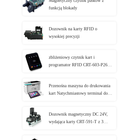
Magnetyczny czytnik pasków z
funkcją blokady
Dozownik na karty RFID o
wysokiej precyzji
zbliżeniowy czytnik kart i
programator RFID CRT-603-P260-
S Terminal płatniczy
Przenośna maszyna do drukowania
kart Natychmiastowy terminal do
wydawania kart T-301-P
Dozownik magnetyczny DC 24V,
wydająca karty CRT-591-T z 3
stertownikami