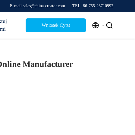
E-mail sales@china-creator.com
TEL: 86-755-26710992
tuj


Wniosek Cytat
ami
nline Manufacturer